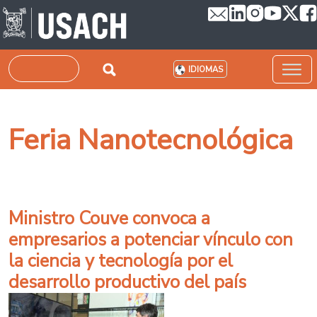
Pasar al contenido principal
Buscar
IDIOMAS
Feria Nanotecnológica
Ministro Couve convoca a
empresarios a potenciar vínculo con
la ciencia y tecnología por el
desarrollo productivo del país