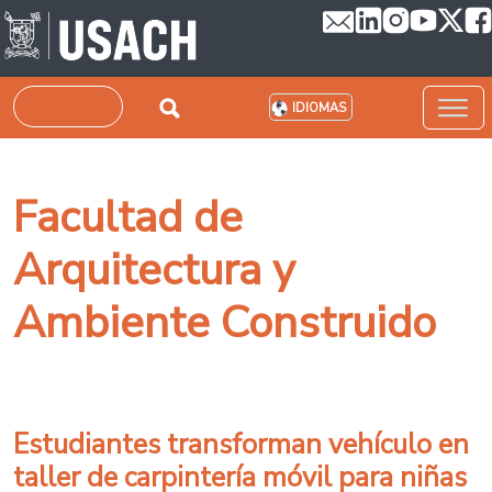
Pasar al contenido principal
Buscar
IDIOMAS
Facultad de
Arquitectura y
Ambiente Construido
Estudiantes transforman vehículo en
taller de carpintería móvil para niñas