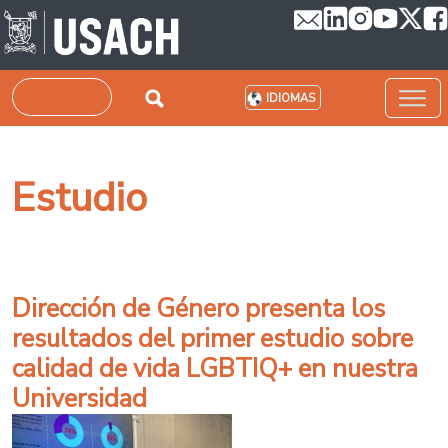
Pasar al contenido principal
Buscar
IDIOMAS
Estudio
Dirección de Género presenta los
resultados del primer estudio sobre
calidad de vida LGBTIQ+ en nuestra
Universidad