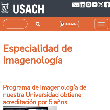
Pasar al contenido principal
Buscar
IDIOMAS
Especialidad de
Imagenología
Programa de Imagenología de
nuestra Universidad obtiene
acreditación por 5 años