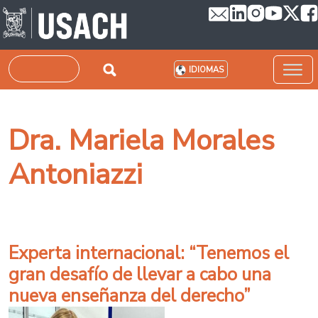
Pasar al contenido principal
Buscar
IDIOMAS
Dra. Mariela Morales
Antoniazzi
Experta internacional: “Tenemos el
gran desafío de llevar a cabo una
nueva enseñanza del derecho”