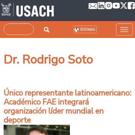
Pasar al contenido principal
Buscar
IDIOMAS
Dr. Rodrigo Soto
Único representante latinoamericano:
Académico FAE integrará
organización líder mundial en
deporte