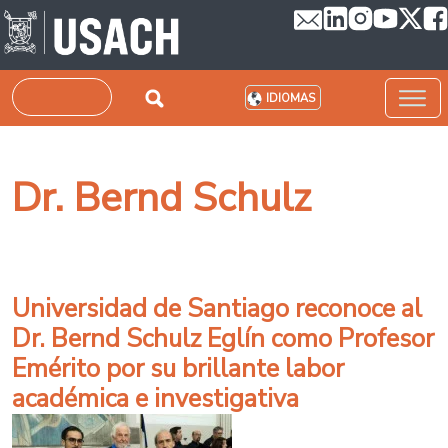
Pasar al contenido principal
Buscar
IDIOMAS
Dr. Bernd Schulz
Universidad de Santiago reconoce al
Dr. Bernd Schulz Eglín como Profesor
Emérito por su brillante labor
académica e investigativa