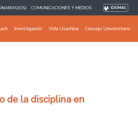
ONARIAS(OS)
COMUNICACIONES Y MEDIOS
IDIOMAS
sach
Investigación
Vida Usachina
Consejo Universitario
 de la disciplina en