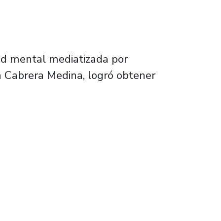
ud mental mediatizada por
na Cabrera Medina, logró obtener
 disciplina en prevención de salud mental