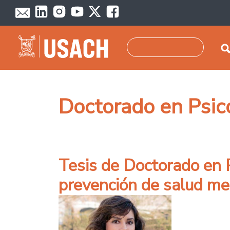
Pasar al contenido principal
Buscar
Doctorado en Psic
Tesis de Doctorado en Ps
prevención de salud me