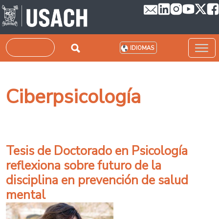
Pasar al contenido principal
Buscar
IDIOMAS
Ciberpsicología
Tesis de Doctorado en Psicología
reflexiona sobre futuro de la
disciplina en prevención de salud
mental