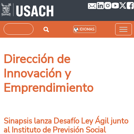
Pasar al contenido principal
Buscar
IDIOMAS
Dirección de
Innovación y
Emprendimiento
Sinapsis lanza Desafío Ley Ágil junto
al Instituto de Previsión Social