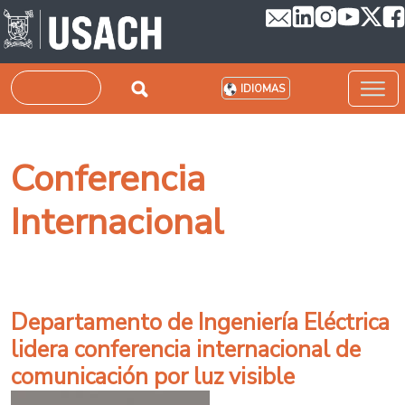
Pasar al contenido principal
Buscar
IDIOMAS
Conferencia
Internacional
Departamento de Ingeniería Eléctrica
lidera conferencia internacional de
comunicación por luz visible