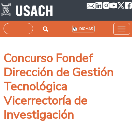
Pasar al contenido principal
Buscar
IDIOMAS
Concurso Fondef
Dirección de Gestión
Tecnológica
Vicerrectoría de
Investigación