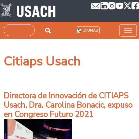
Pasar al contenido principal
Buscar
IDIOMAS
Citiaps Usach
Directora de Innovación de CITIAPS
Usach, Dra. Carolina Bonacic, expuso
en Congreso Futuro 2021