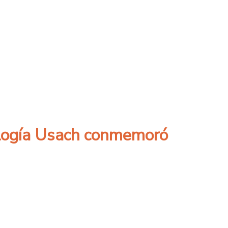
úñez (QEPD) 1948 – 2021. Vuela alto
iología Usach conmemoró