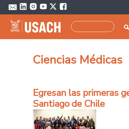
Pasar al contenido principal
Buscar
Ciencias Médicas
Egresan las primeras ge
Santiago de Chile