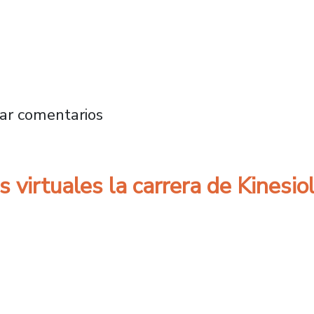
canos: En memoria de José Luis Cárdenas N
ar comentarios
s virtuales la carrera de Kines