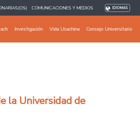
ONARIAS(OS)
COMUNICACIONES Y MEDIOS
IDIOMAS
sach
Investigación
Vida Usachina
Consejo Universitario
e la Universidad de