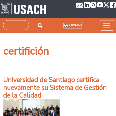
Pasar al contenido principal
Buscar
IDIOMAS
certifición
Universidad de Santiago certifica
nuevamente su Sistema de Gestión
de la Calidad