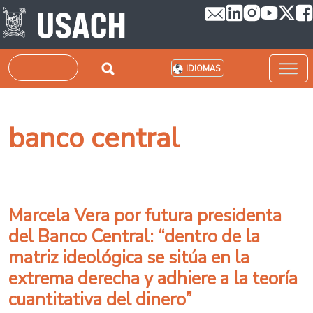
Pasar al contenido principal
Buscar
IDIOMAS
banco central
Marcela Vera por futura presidenta
del Banco Central: “dentro de la
matriz ideológica se sitúa en la
extrema derecha y adhiere a la teoría
cuantitativa del dinero”