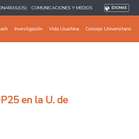
ONARIAS(OS)
COMUNICACIONES Y MEDIOS
IDIOMAS
sach
Investigación
Vida Usachina
Consejo Universitario
OP25 en la U. de