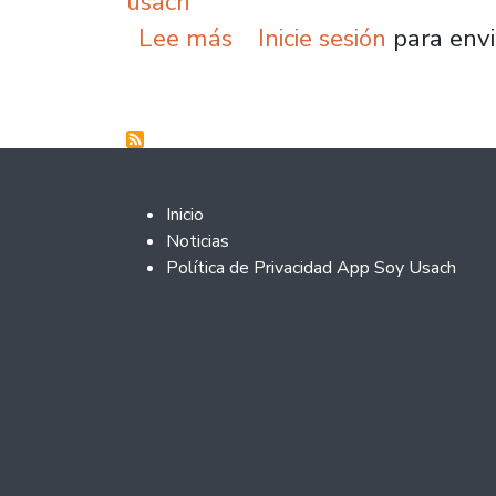
usach
sobre Sociedad civil an
Lee más
Inicie sesión
para envi
Footer 2
Inicio
Noticias
Política de Privacidad App Soy Usach