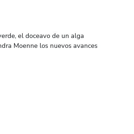
erde, el doceavo de un alga
jandra Moenne los nuevos avances
con similitud a genes de plantas y microalg