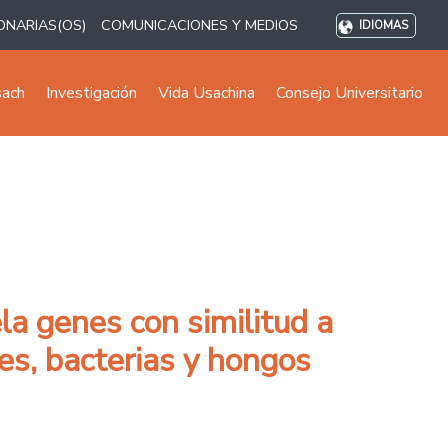
ONARIAS(OS)
COMUNICACIONES Y MEDIOS
IDIOMAS
sach
Investigación
Vida Usachina
Consejo Universitario
a genes con similitud a
es, bacterias y hongos