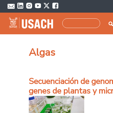
Pasar al contenido principal
Buscar
Algas
Secuenciación de genom
genes de plantas y mic