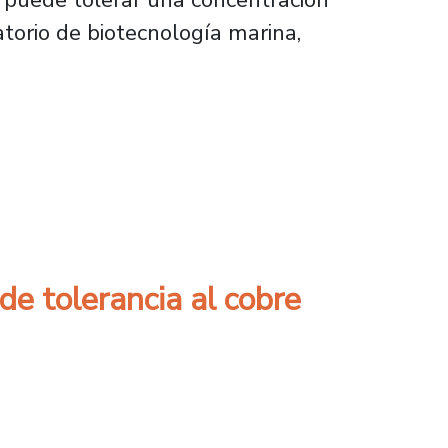
atorio de biotecnología marina,
inación por derrames de petróleo
e tolerancia al cobre