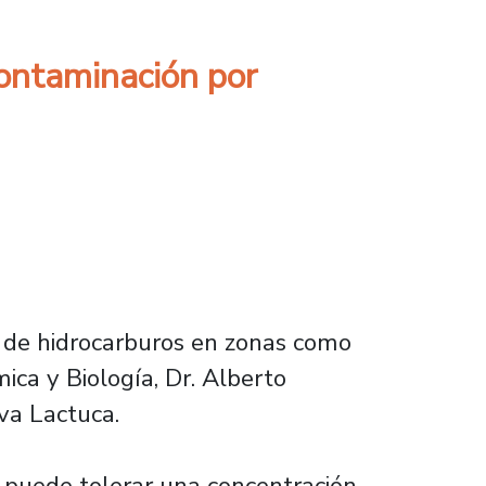
contaminación por
e de hidrocarburos en zonas como
ica y Biología, Dr. Alberto
va Lactuca.
a puede tolerar una concentración