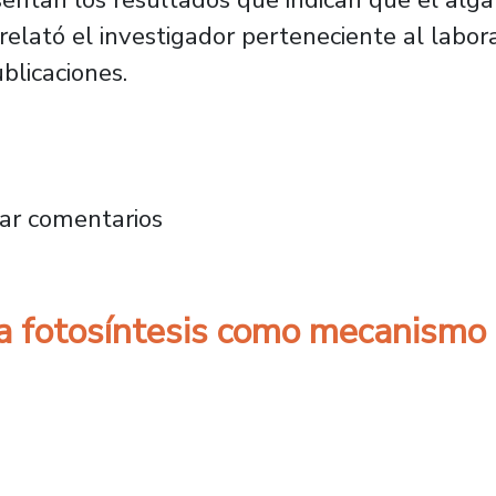
elató el investigador perteneciente al labor
blicaciones.
pone cultivo de alga chilena para descontam
ar comentarios
 fotosíntesis como mecanismo d