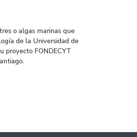
stres o algas marinas que
ogía de la Universidad de
 a su proyecto FONDECYT
antiago.
ancia al cobre en alga marina