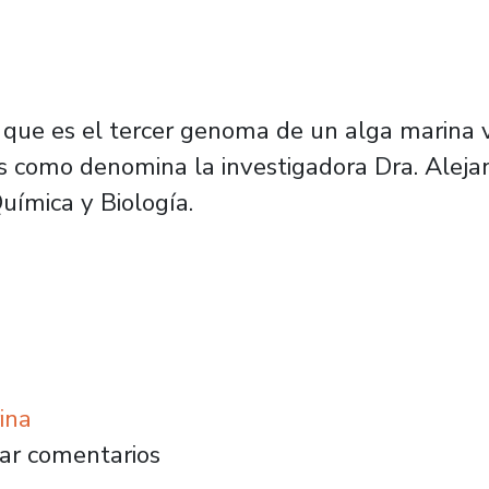
que es el tercer genoma de un alga marina v
 es como denomina la investigadora Dra. Ale
uímica y Biología.
ina
 genoma de alga Ulva Compressa revela genes 
ar comentarios