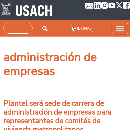
Pasar al contenido principal
Buscar
IDIOMAS
administración de
empresas
Plantel será sede de carrera de
administración de empresas para
representantes de comités de
vivienda metropolitanos