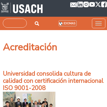
Pasar al contenido principal
Buscar
IDIOMAS
Acreditación
Universidad consolida cultura de
calidad con certificación internacional
ISO 9001-2008