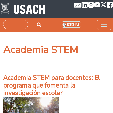
Pasar al contenido principal
Buscar
IDIOMAS
Academia STEM
Academia STEM para docentes: El
programa que fomenta la
investigación escolar