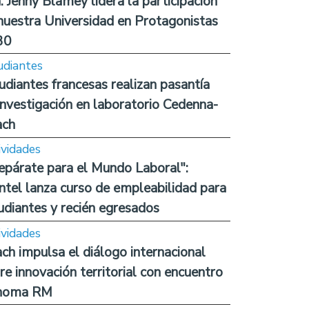
. Jenny Blamey lidera la participación
nuestra Universidad en Protagonistas
30
udiantes
udiantes francesas realizan pasantía
investigación en laboratorio Cedenna-
ach
ividades
epárate para el Mundo Laboral":
ntel lanza curso de empleabilidad para
udiantes y recién egresados
ividades
ch impulsa el diálogo internacional
re innovación territorial con encuentro
noma RM