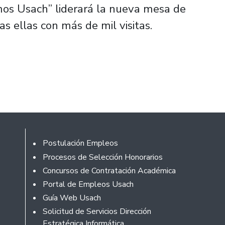
mos Usach” liderará la nueva mesa de
as ellas con más de mil visitas.
Rodapé
Postulación Empleos
Procesos de Selección Honorarios
Concursos de Contratación Académica
Portal de Empleos Usach
Guía Web Usach
Solicitud de Servicios Dirección
Estratégica Informática