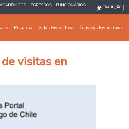
ACADÊMICOS
EGRESSOS
FUNCIONÁRIOS
TRADUÇÃO
sach
Pesquisa
Vida Universitária
Consejo Universitario
 de visitas en