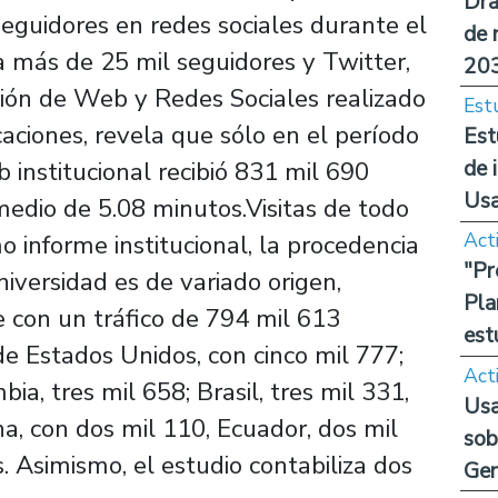
Dra
eguidores en redes sociales durante el
de 
 más de 25 mil seguidores y Twitter,
20
ión de Web y Redes Sociales realizado
Est
ciones, revela que sólo en el período
Est
de 
 institucional recibió 831 mil 690
Us
medio de 5.08 minutos.Visitas de todo
Act
informe institucional, la procedencia
"Pr
Universidad es de variado origen,
Pla
e con un tráfico de 794 mil 613
est
de Estados Unidos, con cinco mil 777;
Act
ia, tres mil 658; Brasil, tres mil 331,
Usa
a, con dos mil 110, Ecuador, dos mil
sob
. Asimismo, el estudio contabiliza dos
Ge