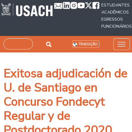
Passar para o conteúdo principal
ESTUDANTES
ACADÊMICOS
EGRESSOS
FUNCIONÁRIOS
Pesquisar
TRADUÇÃO
Exitosa adjudicación de
U. de Santiago en
Concurso Fondecyt
Regular y de
Postdoctorado 2020