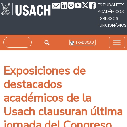
Passar para o conteúdo principal
ESTUDANTES
ACADÊMICOS
EGRESSOS
FUNCIONÁRIOS
Pesquisar
TRADUÇÃO
Exposiciones de
destacados
académicos de la
Usach clausuran última
jornada del Congreso