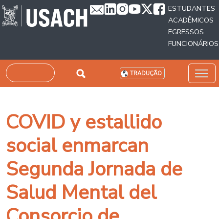
Passar para o conteúdo principal
ESTUDANTES
ACADÊMICOS
EGRESSOS
FUNCIONÁRIOS
Pesquisar
TRADUÇÃO
COVID y estallido
social enmarcan
Segunda Jornada de
Salud Mental del
Consorcio de