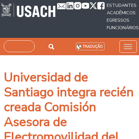
Passar para o conteúdo principal
ESTUDANTES
ACADÊMICOS
EGRESSOS
FUNCIONÁRIOS
Pesquisar
TRADUÇÃO
Universidad de
Santiago integra recién
creada Comisión
Asesora de
Electromovilidad del