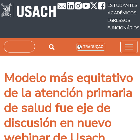
Passar para o conteúdo principal
ESTUDANTES
ACADÊMICOS
EGRESSOS
FUNCIONÁRIOS
Pesquisar
TRADUÇÃO
Modelo más equitativo
de la atención primaria
de salud fue eje de
discusión en nuevo
webinar de Usach