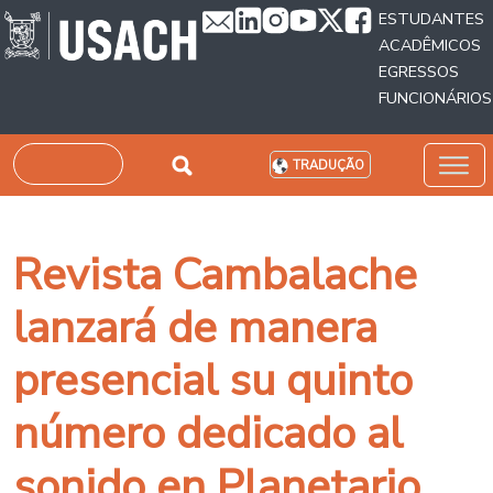
Passar para o conteúdo principal
ESTUDANTES
ACADÊMICOS
EGRESSOS
FUNCIONÁRIOS
Pesquisar
TRADUÇÃO
Revista Cambalache
lanzará de manera
presencial su quinto
número dedicado al
sonido en Planetario