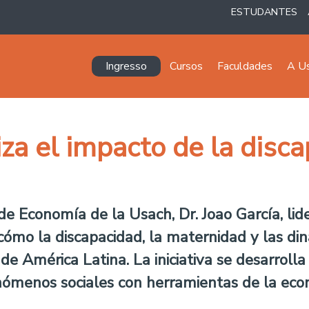
ESTUDANTES
Navegación principal
Ingresso
Cursos
Faculdades
A U
iza el impacto de la disc
 Economía de la Usach, Dr. Joao García, lid
cómo la discapacidad, la maternidad y las di
de América Latina. La iniciativa se desarrolla
enómenos sociales con herramientas de la eco