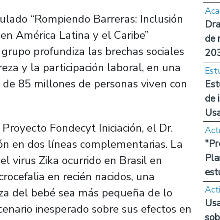
Aca
ulado “Rompiendo Barreras: Inclusión
Dra
en América Latina y el Caribe”
de 
 grupo profundiza las brechas sociales
20
reza y la participación laboral, en una
Est
 de 85 millones de personas viven con
Est
de 
Us
Proyecto Fondecyt Iniciación, el Dr.
Act
ión en dos líneas complementarias. La
"Pr
Pla
el virus Zika ocurrido en Brasil en
est
rocefalia en recién nacidos, una
Act
eza del bebé sea más pequeña de lo
Usa
cenario inesperado sobre sus efectos en
sob