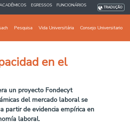
ACADÊMICOS
EGRESSOS
FUNCIONÁRIOS
TRADUÇÃO
sach
Pesquisa
Vida Universitária
Consejo Universitario
apacidad en el
era un proyecto Fondecyt
námicas del mercado laboral se
 a partir de evidencia empírica en
nomía laboral.