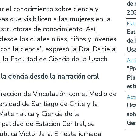
de 
r el conocimiento sobre ciencia y
20
vas que visibilicen a las mujeres en la
Est
structoras de conocimiento. Así,
Est
esde los cuales niñas, niños y jóvenes
de 
on la ciencia”, expresó la Dra. Daniela
Us
 la Facultad de Ciencia de la Usach.
Act
"Pr
la ciencia desde la narración oral
Pla
est
Dirección de Vinculación con el Medio de
Act
ersidad de Santiago de Chile y la
Usa
Matemática y Ciencia de la
sob
palidad de Estación Central, se
Ge
ública Víctor Jara. En esta jornada