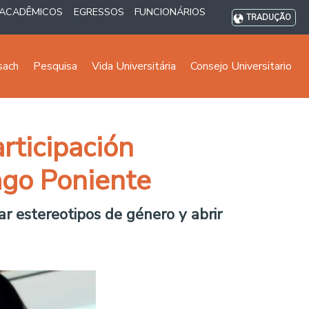
ACADÊMICOS
EGRESSOS
FUNCIONÁRIOS
TRADUÇÃO
sach
Pesquisa
Vida Universitária
Consejo Universitario
rticipación
ago Poniente
ar estereotipos de género y abrir