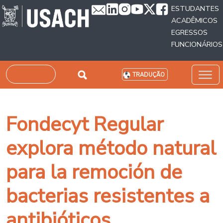
Passar para o conteúdo principal
ESTUDANTES
ACADÊMICOS
EGRESSOS
FUNCIONÁRIOS
Pesquisar
TRADUÇÃO
Fondecyt Regular
explora método natural
para la remoción de
bacterias resistentes a
antibióticos