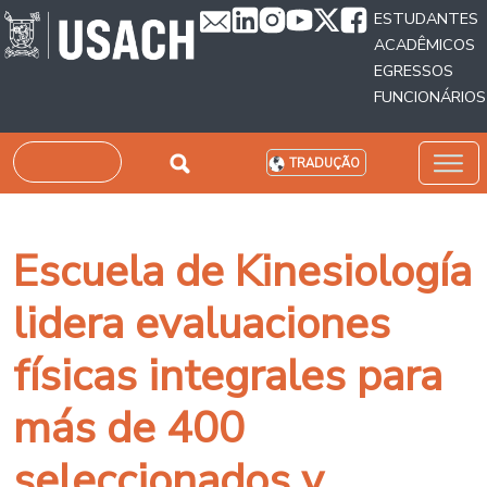
Passar para o conteúdo principal
ESTUDANTES
ACADÊMICOS
EGRESSOS
FUNCIONÁRIOS
Pesquisar
TRADUÇÃO
Escuela de Kinesiología
lidera evaluaciones
físicas integrales para
más de 400
seleccionados y