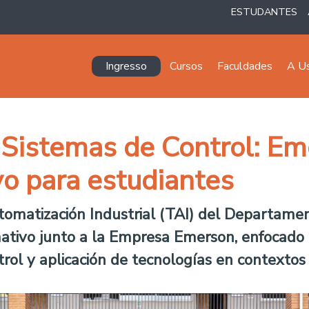
ESTUDANTES
Navegación principal
Ingresso
Cursos
Faculdades
A U
 Sistemas de Control: Em
vo para estudiantes
omatización Industrial (TAI) del Departamen
mativo junto a la Empresa Emerson, enfocado 
rol y aplicación de tecnologías en contextos i