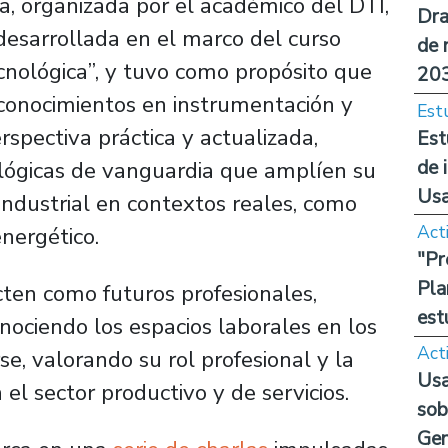
a, organizada por el académico del DTI,
Dra
esarrollada en el marco del curso
de 
cnológica”
, y tuvo como propósito que
20
 conocimientos en instrumentación y
Est
spectiva práctica y actualizada,
Est
de 
lógicas de vanguardia que amplíen su
Us
ndustrial en contextos reales, como
Act
nergético.
"Pr
Pla
ten como futuros profesionales,
est
onociendo los espacios laborales en los
Act
, valorando su rol profesional y la
Usa
el sector productivo y de servicios.
sob
Ge