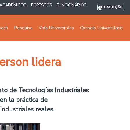
ACADÊMICOS
EGRESSOS
FUNCIONÁRIOS
TRADUÇÃO
sach
Pesquisa
Vida Universitária
Consejo Universitario
erson lidera
to de Tecnologías Industriales
en la práctica de
ndustriales reales.