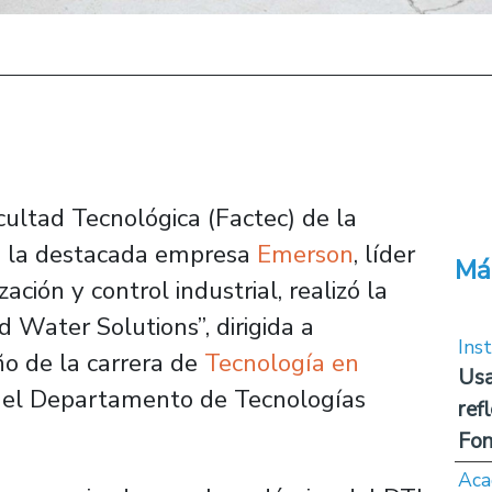
cultad Tecnológica (Factec) de la
e, la destacada empresa
Emerson
, líder
Má
ción y control industrial, realizó la
Water Solutions”, dirigida a
Inst
ño de la carrera de
Tecnología en
Usa
del Departamento de Tecnologías
ref
Fon
Aca