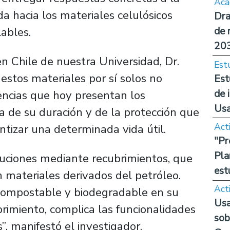
Aca
da hacia los materiales celulósicos
Dra
ables.
de 
20
en Chile de nuestra Universidad, Dr.
Est
stos materiales por sí solos no
Est
de 
ncias que hoy presentan los
Us
a de su duración y de la protección que
Act
tizar una determinada vida útil.
"Pr
Pla
luciones mediante recubrimientos, que
est
 materiales derivados del petróleo.
Act
 compostable y biodegradable en su
Usa
brimiento, complica las funcionalidades
sob
”, manifestó el investigador.