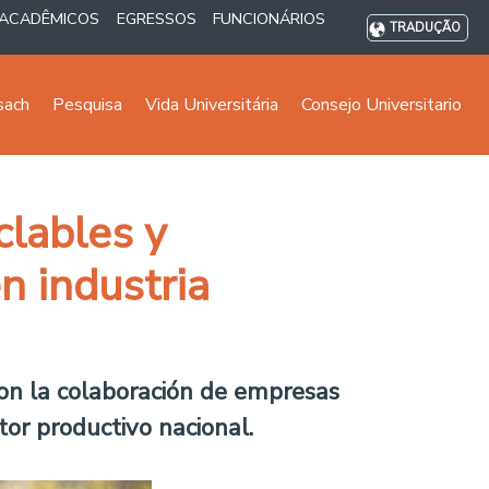
ACADÊMICOS
EGRESSOS
FUNCIONÁRIOS
TRADUÇÃO
sach
Pesquisa
Vida Universitária
Consejo Universitario
clables y
n industria
con la colaboración de empresas
or productivo nacional.