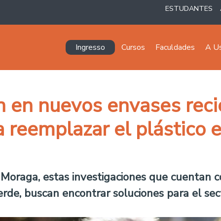
ESTUDANTES
Navegación principal
Ingresso
Cursos
Faculdades
A U
an en nuevos envases reci
reemplazar el plástico e
 Moraga, estas investigaciones que cuentan 
e, buscan encontrar soluciones para el sect