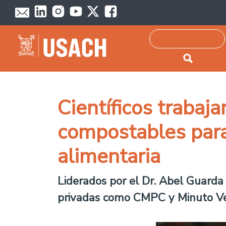
Passar para o conteúdo principal
Pesquisar
Científicos trabaj
compostables para 
alimentaria
Liderados por el Dr. Abel Guarda
privadas como CMPC y Minuto Verd