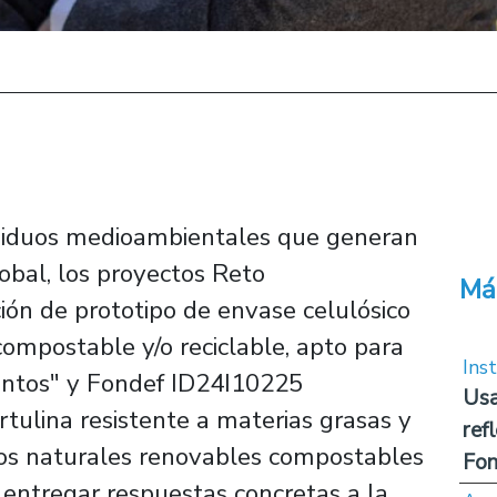
esiduos medioambientales que generan
lobal, los proyectos Reto
Má
ón de prototipo de envase celulósico
ompostable y/o reciclable, apto para
Inst
mentos" y Fondef ID24I10225
Usa
rtulina resistente a materias grasas y
ref
os naturales renovables compostables
Fon
 entregar respuestas concretas a la