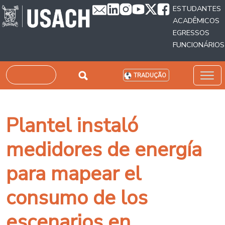
Passar para o conteúdo principal
ESTUDANTES
ACADÊMICOS
EGRESSOS
FUNCIONÁRIOS
Pesquisar
TRADUÇÃO
Plantel instaló
medidores de energía
para mapear el
consumo de los
escenarios en