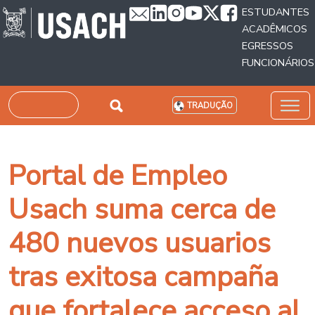
Passar para o conteúdo principal
ESTUDANTES
ACADÊMICOS
EGRESSOS
FUNCIONÁRIOS
Pesquisar
TRADUÇÃO
Portal de Empleo
Usach suma cerca de
480 nuevos usuarios
tras exitosa campaña
que fortalece acceso al