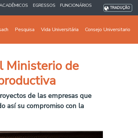
ACADÊMICOS
EGRESSOS
FUNCIONÁRIOS
TRADUÇÃO
sach
Pesquisa
Vida Universitária
Consejo Universitario
 Ministerio de
productiva
 proyectos de las empresas que
ndo así su compromiso con la