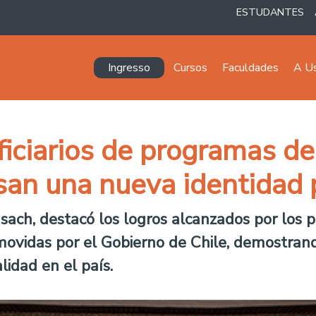
ESTUDANTES
Navegación principal
Ingresso
Cursos
Faculdades
A U
ciarios de programas del
san una nueva identidad 
Usach, destacó los logros alcanzados por los
romovidas por el Gobierno de Chile, demostra
lidad en el país
.