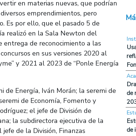
invertir en materias nuevas, que podrían
 diversos emprendimientos, pero
Má
. Es por ello, que el pasado 5 de
ía realizó en la Sala Newton del
Inst
e entrega de reconocimiento a las
Usa
 concursos en sus versiones 2020 al
ref
Pyme” y 2021 al 2023 de “Ponle Energía
Fon
Aca
Dra
mi de Energía, Iván Morán; la seremi de
de 
 seremi de Economía, Fomento y
20
dríguez; el jefe de División de
Est
na; la subdirectora ejecutiva de la
Est
de 
 jefe de la División, Finanzas