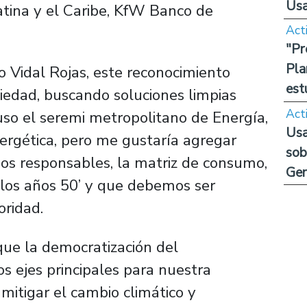
Us
atina y el Caribe, KfW Banco de
Act
"Pr
Pla
go Vidal Rojas, este reconocimiento
est
iedad, buscando soluciones limpias
Act
uso el seremi metropolitano de Energía,
Usa
nergética, pero me gustaría agregar
sob
dos responsables, la matriz de consumo,
Ge
los años 50’ y que debemos ser
oridad.
que la democratización del
s ejes principales para nuestra
itigar el cambio climático y