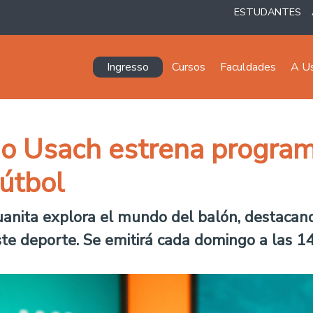
ESTUDANTES
Navegación principal
Ingresso
Cursos
Faculdades
A U
io Usach estrena programa
fútbol
uanita explora el mundo del balón, destacand
te deporte. Se emitirá cada domingo a las 14