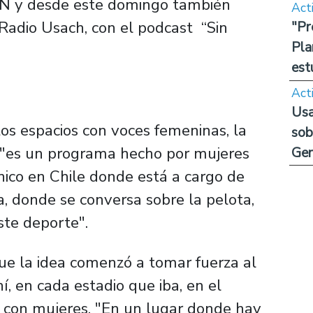
N y desde este domingo también
Act
e Radio Usach, con el podcast “Sin
"Pr
Pla
est
Act
Usa
os espacios con voces femeninas, la
sob
e "es un programa hecho por mujeres
Ge
nico en Chile donde está a cargo de
va, donde se conversa sobre la pelota,
ste deporte".
ue la idea comenzó a tomar fuerza al
í, en cada estadio que iba, en el
a con mujeres. "En un lugar donde hay