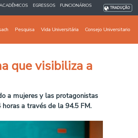
ACADÊMICOS
EGRESSOS
FUNCIONÁRIOS
TRADUÇÃO
sach
Pesquisa
Vida Universitária
Consejo Universitario
 que visibiliza a
o a mujeres y las protagonistas
 horas a través de la 94.5 FM.