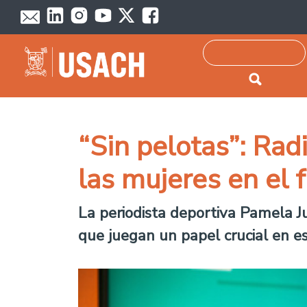
Passar para o conteúdo principal
Pesquisar
“Sin pelotas”: Rad
las mujeres en el 
La periodista deportiva Pamela J
que juegan un papel crucial en es