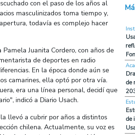
scuchado con el paso de los años al
Má
pacios masculinizados toma tiempo y,
pertura, todavía es complejo hacer
Inst
Usa
ref
a Pamela Juanita Cordero, con años de
Fon
omentarista de deportes en radio
Aca
diferencias. En la época donde aún se
Dra
los camarines, ella optó por otra vía.
de 
uera, era una línea personal, decidí que
20
io", indicó a Diario Usach.
Est
Est
a llevó a cubrir por años a distintos
de 
ección chilena. Actualmente, su voz es
Us