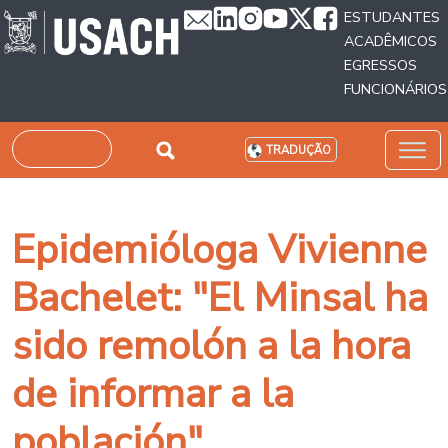
Passar para o conteúdo principal
ESTUDANTES
ACADÊMICOS
EGRESSOS
FUNCIONÁRIOS
Pesquisar
TRADUÇÃO
Epidemióloga Vivienne
Bachelet: "El Minsal ha
sido remolón a la hora
de informar a la
población"