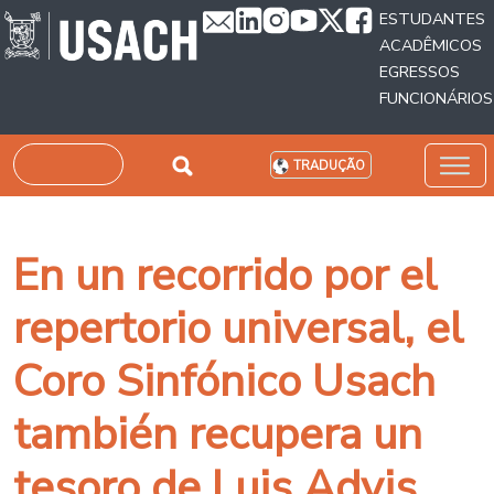
Passar para o conteúdo principal
ESTUDANTES
ACADÊMICOS
EGRESSOS
FUNCIONÁRIOS
Pesquisar
TRADUÇÃO
En un recorrido por el
repertorio universal, el
Coro Sinfónico Usach
también recupera un
tesoro de Luis Advis