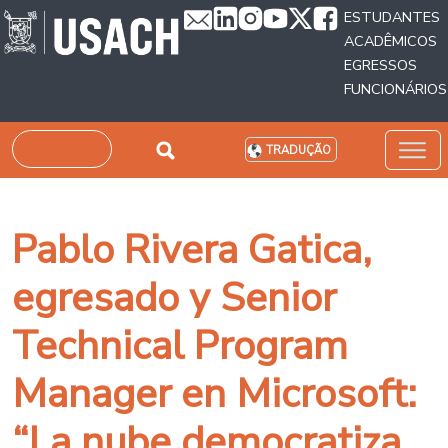
Passar para o conteúdo principal
ESTUDANTES
ACADÊMICOS
EGRESSOS
FUNCIONÁRIOS
Pesquisar
TRADUÇÃO
Pablo Rivera Gatica,
egresado y Senior
Technical Program
Manager en Microsoft:
“La nube democratiza