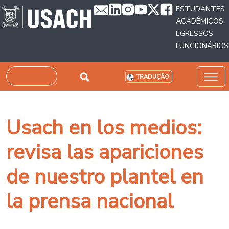
Passar para o conteúdo principal
ESTUDANTES
ACADÊMICOS
EGRESSOS
FUNCIONÁRIOS
Pesquisar
TRADUÇÃO
Usach en los medios:
revisa las apariciones
de nuestro plantel en
la prensa nacional