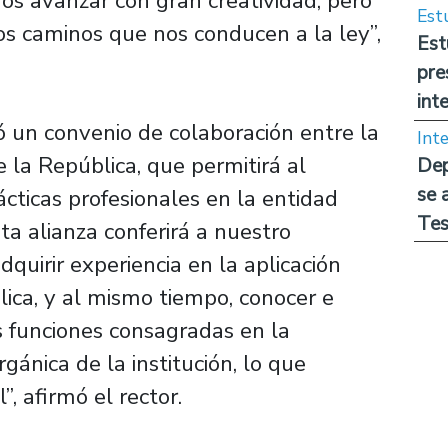
s avanzar con gran creatividad, pero
Est
os caminos que nos conducen a la ley”,
Est
pre
int
ó un convenio de colaboración entre la
Int
 la República, que permitirá al
Dep
se 
cticas profesionales en la entidad
Tes
sta alianza conferirá a nuestro
quirir experiencia en la aplicación
lica, y al mismo tiempo, conocer e
as funciones consagradas en la
rgánica de la institución, lo que
”, afirmó el rector.