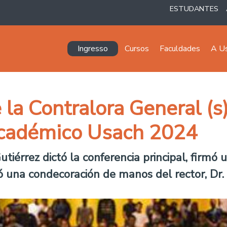
ESTUDANTES
Navegación principal
Ingresso
Cursos
Faculdades
A U
 la Contralora General (s
 Académico Usach 2024
tiérrez dictó la conferencia principal, firmó
ó una condecoración de manos del rector, Dr. 