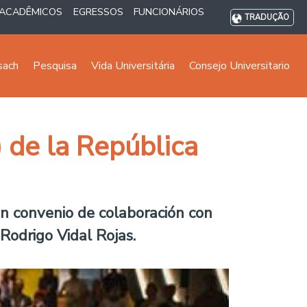
ACADÊMICOS
EGRESSOS
FUNCIONÁRIOS
TRADUÇÃO
sach
Pesquisa
Vida Universitária
Consejo Universitario
) de la República
 un convenio de colaboración con
Rodrigo Vidal Rojas.