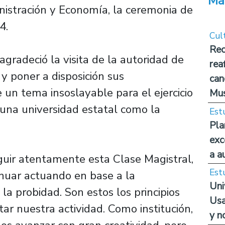
Má
nistración y Economía, la ceremonia de
4.
Cul
Rec
 agradeció la visita de la autoridad de
rea
 y poner a disposición sus
can
 un tema insoslayable para el ejercicio
Mus
 una universidad estatal como la
Est
Pla
exc
a a
guir atentamente esta Clase Magistral,
Est
inuar actuando en base a la
Uni
la probidad. Son estos los principios
Usa
ar nuestra actividad. Como institución,
y n