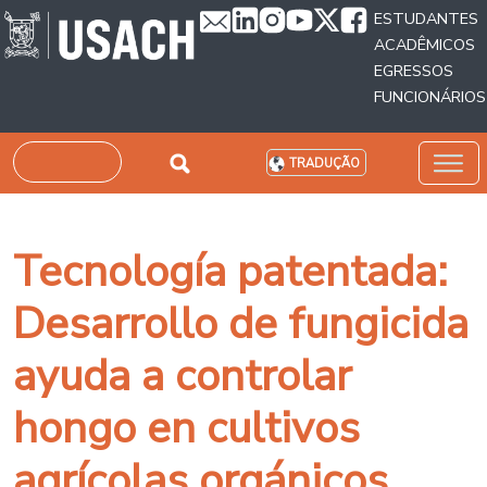
Passar para o conteúdo principal
ESTUDANTES
ACADÊMICOS
EGRESSOS
FUNCIONÁRIOS
Pesquisar
TRADUÇÃO
Tecnología patentada:
Desarrollo de fungicida
ayuda a controlar
hongo en cultivos
agrícolas orgánicos