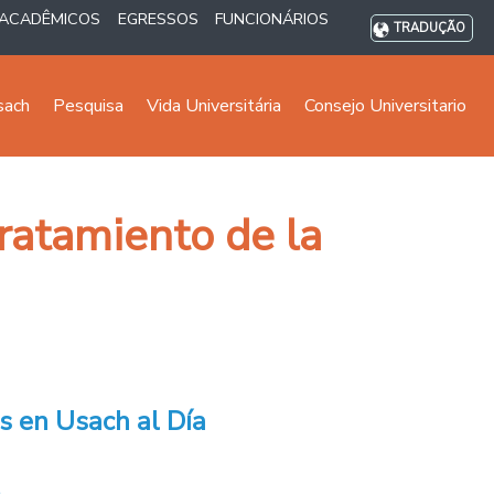
ACADÊMICOS
EGRESSOS
FUNCIONÁRIOS
TRADUÇÃO
sach
Pesquisa
Vida Universitária
Consejo Universitario
tratamiento de la
s en Usach al Día