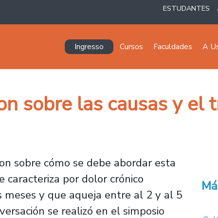
ESTUDANTES
Navegación principal
Ingresso
Cursos
Faculdades
A U
on sobre las causas y el 
eron sobre cómo se debe abordar esta
caracteriza por dolor crónico
Má
 meses y que aqueja entre al 2 y al 5
versación se realizó en el simposio