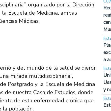
Cul
ciplinaria”, organizado por la Dirección
Rec
a la Escuela de Medicina, ambas
rea
iencias Médicas.
can
Mus
Est
Pla
exc
a a
ierno y del mundo de la salud se dieron
Est
Uni
Una mirada multidisciplinaria”,
Usa
de Postgrado y la Escuela de Medicina
y n
as de nuestra Casa de Estudios, donde
Est
amiento de esta enfermedad crónica que
Est
e la población.