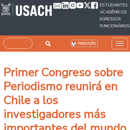
Passar para o conteúdo principal
ESTUDANTES
ACADÊMICOS
EGRESSOS
FUNCIONÁRIOS
Pesquisar
TRADUÇÃO
Primer Congreso sobre
Periodismo reunirá en
Chile a los
investigadores más
importantes del mundo