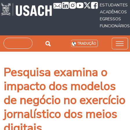
Passar para o conteúdo principal
ESTUDANTES
ACADÊMICOS
EGRESSOS
FUNCIONÁRIOS
Pesquisar
TRADUÇÃO
Pesquisa examina o
impacto dos modelos
de negócio no exercício
jornalístico dos meios
digitais