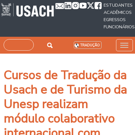
Passar para o conteúdo principal
ESTUDANTES
ACADÊMICOS
EGRESSOS
FUNCIONÁRIOS
Pesquisar
TRADUÇÃO
Cursos de Tradução da
Usach e de Turismo da
Unesp realizam
módulo colaborativo
internacional com