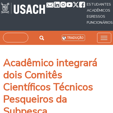
Passar para o conteúdo principal
ESTUDANTES
ACADÊMICOS
EGRESSOS
FUNCIONÁRIOS
Pesquisar
TRADUÇÃO
Acadêmico integrará
dois Comitês
Científicos Técnicos
Pesqueiros da
Subpesca