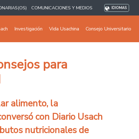
ONARIAS(OS)
COMUNICACIONES Y MEDIOS
IDIOMAS
sach
Investigación
Vida Usachina
Consejo Universitario
onsejos para
d
ar alimento, la
conversó con Diario Usach
ibutos nutricionales de