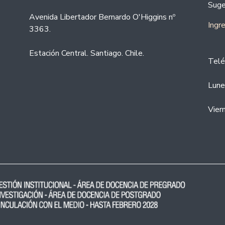
Suge
Avenida Libertador Bernardo O'Higgins nº
Ingr
3363.
Estación Central. Santiago. Chile.
Telé
Lune
Vier