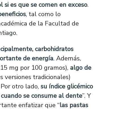
l si es que se comen en exceso
.
eneficios
, tal como lo
y académica de la Facultad de
ntiago.
ncipalmente, carbohidratos
portante de energía
. Además,
 15 mg por 100 gramos),
algo de
 versiones tradicionales)
. Por otro lado,
su índice glicémico
 cuando se consume al dente
”. Y
rtante enfatizar que “
las pastas