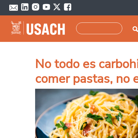
Pasar al contenido principal
Buscar
No todo es carbohi
comer pastas, no e